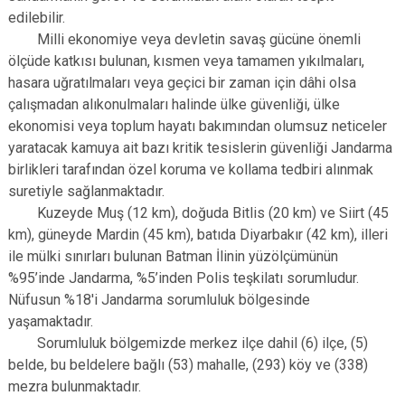
edilebilir.
Milli ekonomiye veya devletin savaş gücüne önemli
ölçüde katkısı bulunan, kısmen veya tamamen yıkılmaları,
hasara uğratılmaları veya geçici bir zaman için dâhi olsa
çalışmadan alıkonulmaları halinde ülke güvenliği, ülke
ekonomisi veya toplum hayatı bakımından olumsuz neticeler
yaratacak kamuya ait bazı kritik tesislerin güvenliği Jandarma
birlikleri tarafından özel koruma ve kollama tedbiri alınmak
suretiyle sağlanmaktadır.
Kuzeyde Muş (12 km), doğuda Bitlis (20 km) ve Siirt (45
km), güneyde Mardin (45 km), batıda Diyarbakır (42 km), illeri
ile mülki sınırları bulunan Batman İlinin yüzölçümünün
%95’inde Jandarma, %5’inden Polis teşkilatı sorumludur.
Nüfusun %18'i Jandarma sorumluluk bölgesinde
yaşamaktadır.
Sorumluluk bölgemizde merkez ilçe dahil (6) ilçe, (5)
belde, bu beldelere bağlı (53) mahalle, (293) köy ve (338)
mezra bulunmaktadır.